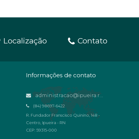
Localização
Contato
Informações de contato
administracao@ipueira.rn.gov.br
(84) 98697-6422
R. Fundador Franscisco Quinino, 148 -
Centro, Ipueira - RN
CEP: 59315-000