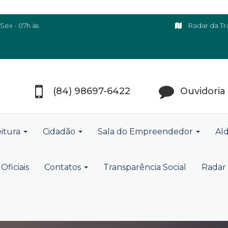
Sex - 07h às
Radar da Tr
(84) 98697-6422
Ouvidoria
eitura
Cidadão
Sala do Empreendedor
Ald
Oficiais
Contatos
Transparência Social
Radar 