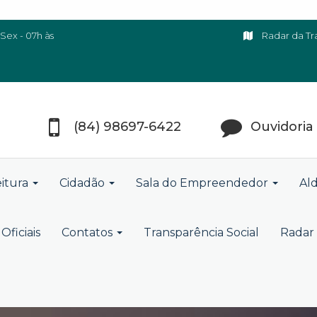
Sex - 07h às
Radar da Tr
(84) 98697-6422
Ouvidoria
eitura
Cidadão
Sala do Empreendedor
Ald
Oficiais
Contatos
Transparência Social
Radar 