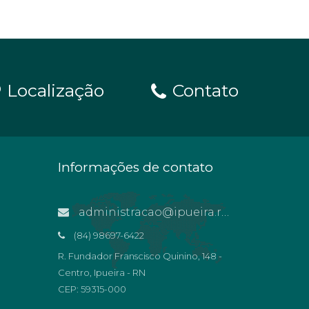
Localização
Contato
Informações de contato
administracao@ipueira.rn.gov.br
(84) 98697-6422
R. Fundador Franscisco Quinino, 148 -
Centro, Ipueira - RN
CEP: 59315-000