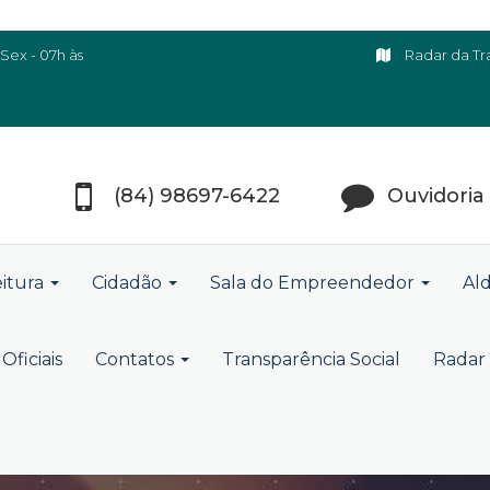
Sex - 07h às
Radar da Tr
(84) 98697-6422
Ouvidoria
eitura
Cidadão
Sala do Empreendedor
Ald
Oficiais
Contatos
Transparência Social
Radar 