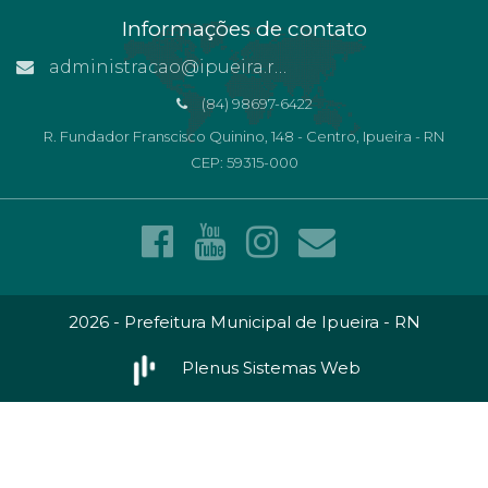
Informações de contato
administracao@ipueira.rn.gov.br
(84) 98697-6422
R. Fundador Franscisco Quinino, 148 - Centro, Ipueira - RN
CEP: 59315-000
2026 - Prefeitura Municipal de Ipueira - RN
Plenus Sistemas Web