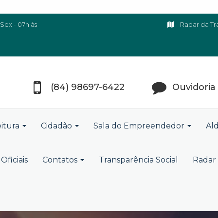
Sex - 07h às
Radar da Tr
(84) 98697-6422
Ouvidoria
eitura
Cidadão
Sala do Empreendedor
Ald
Oficiais
Contatos
Transparência Social
Radar 