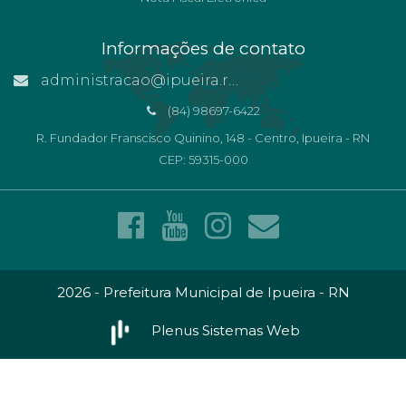
Informações de contato
administracao@ipueira.rn.gov.br
(84) 98697-6422
R. Fundador Franscisco Quinino, 148 - Centro, Ipueira - RN
CEP: 59315-000
2026 - Prefeitura Municipal de Ipueira - RN
Plenus Sistemas Web