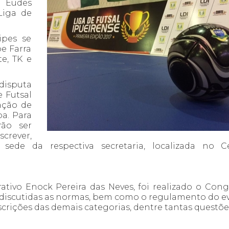
o Eudes
Liga de
ipes se
pe Farra
e, TK e
disputa
 Futsal
ação de
a. Para
rão ser
screver,
 sede da respectiva secretaria, localizada no C
ativo Enock Pereira das Neves, foi realizado o Cong
m discutidas as normas, bem como o regulamento do e
nscrições das demais categorias, dentre tantas questõe