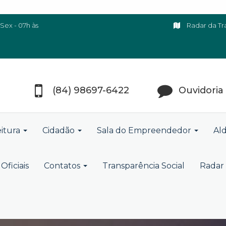
Sex - 07h às
Radar da Tr
(84) 98697-6422
Ouvidoria
eitura
Cidadão
Sala do Empreendedor
Ald
Oficiais
Contatos
Transparência Social
Radar 