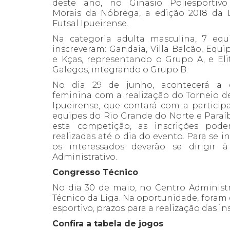
deste ano, no Ginásio Poliesportiv
Morais da Nóbrega, a edição 2018 da 
Futsal Ipueirense.
Na categoria adulta masculina, 7 equ
inscreveram: Gandaia, Villa Balcão, Equi
e Kças, representando o Grupo A, e Elit
Galegos, integrando o Grupo B.
No dia 29 de junho, acontecerá a 
feminina com a realização do Torneio de
Ipueirense, que contará com a particip
equipes do Rio Grande do Norte e Paraíb
esta competição, as inscrições pode
realizadas até o dia do evento. Para se in
os interessados deverão se dirigir à
Administrativo.
Congresso Técnico
No dia 30 de maio, no Centro Administr
Técnico da Liga. Na oportunidade, fora
esportivo, prazos para a realização das i
Confira a tabela de jogos