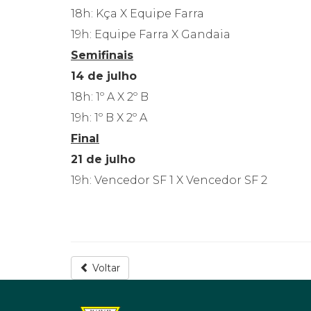
18h: Kça X Equipe Farra
19h: Equipe Farra X Gandaia
Semifinais
14 de julho
18h: 1º A X 2º B
19h: 1º B X 2º A
Final
21 de julho
19h: Vencedor SF 1 X Vencedor SF 2
Voltar