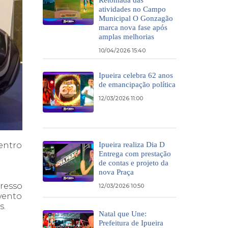
atividades no Campo
Municipal O Gonzagão
marca nova fase após
amplas melhorias
10/04/2026 15:40
Ipueira celebra 62 anos
de emancipação política
12/03/2026 11:00
entro
Ipueira realiza Dia D
Entrega com prestação
de contas e projeto da
nova Praça
resso
12/03/2026 10:50
vento
s.
Natal que Une:
Prefeitura de Ipueira