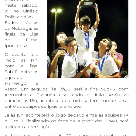
neste sábado,
21, no Ginásio
Poliesportivo
Eudes Morais
da Nóbrega, as
finais da Liga
de Futsal
Ipueirense.
O evento terá
início às 17h,
com a final
Sub-11, entre as
equipes
Flamengo e
Vasco. Em seguida, às 17h20, será a final Sub-15, com
Alemanha e Espanha disputando o título. Após as
partidas, às 18h, acontecerá o amistoso feminino de futsal
entre as equipes de Ipueira e Várzea.
Já às 19h, acontecerá o jogo decisivo entre as equipes TK
e Elite. E finalizando os festejos, a partir das 19h40, será
realizada a premiação.
A Liga teve início no dia 30 de junho e contou, na