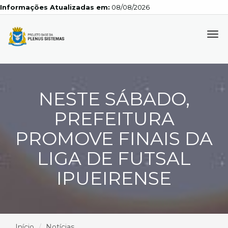
Informações Atualizadas em:
08/08/2026
Tog
navi
NESTE SÁBADO,
PREFEITURA
PROMOVE FINAIS DA
LIGA DE FUTSAL
IPUEIRENSE
Início
Notícias