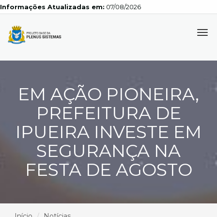
Informações Atualizadas em:
07/08/2026
Tog
navi
EM AÇÃO PIONEIRA,
PREFEITURA DE
IPUEIRA INVESTE EM
SEGURANÇA NA
FESTA DE AGOSTO
Início
Notícias