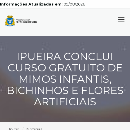
Informações Atualizadas em:
09/08/2026
Tog
navi
IPUEIRA CONCLUI
CURSO GRATUITO DE
MIMOS INFANTIS,
BICHINHOS E FLORES
ARTIFICIAIS
Início
Notícias