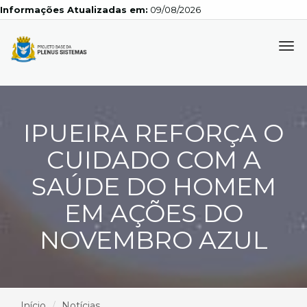
Informações Atualizadas em:
09/08/2026
Tog
navi
IPUEIRA REFORÇA O
CUIDADO COM A
SAÚDE DO HOMEM
EM AÇÕES DO
NOVEMBRO AZUL
Início
Notícias