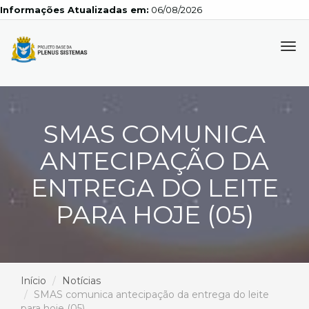
Informações Atualizadas em:
06/08/2026
Tog
navi
SMAS COMUNICA
ANTECIPAÇÃO DA
ENTREGA DO LEITE
PARA HOJE (05)
Início
Notícias
SMAS comunica antecipação da entrega do leite
para hoje (05)