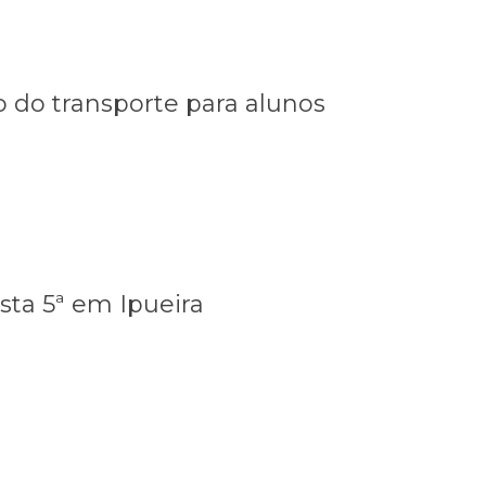
CRONOLÓGICA
DE
PAGAMENTOS
 do transporte para alunos
Legislação
Webmail
esta 5ª em Ipueira
Localização
Acesso à
Informação