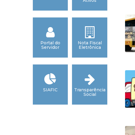
Ativos
CRONOL
D
PAGAM
Webmail
Portal do
Nota Fiscal
Legisl
Servidor
Eletrônica
Acesso à
SIAFIC
Transparência
Locali
formação
Social