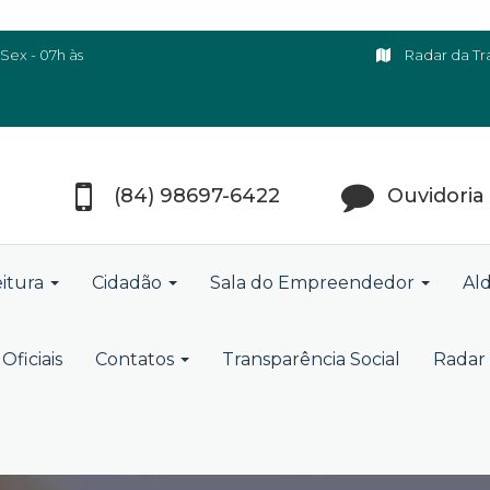
Sex - 07h às
Radar da Tr
(84) 98697-6422
Ouvidoria
eitura
Cidadão
Sala do Empreendedor
Ald
Oficiais
Contatos
Transparência Social
Radar 