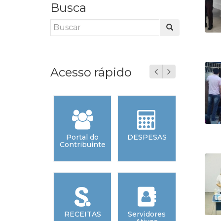
Busca
Acesso rápido
ansição de
Portal do
DESPESAS
ORD
Mandato
Contribuinte
CRONOL
stão 2025-
2028
icitações
RECEITAS
Servidores
ORD