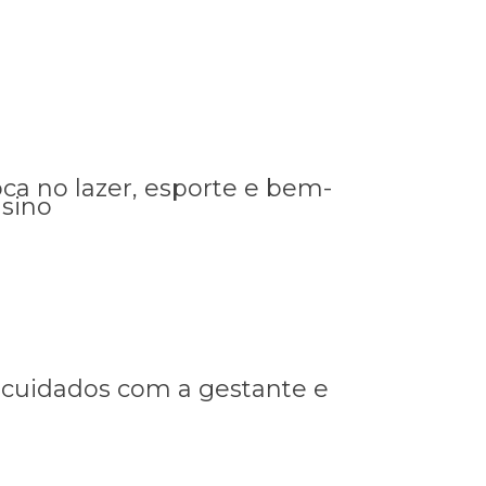
ca no lazer, esporte e bem-
nsino
ORDEM
Transição de
CRONOLOGICA
Mandato
Gestão 2025-
2028
re cuidados com a gestante e
ORDEM
Licitações