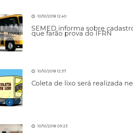
ÓGICA
Ativos
E
ENTOS
10/10/2018 12:40
SEMED informa sobre cadastro
que farão prova do IFRN
ação
Webmail
Portal do
Nota Fiscal
Servidor
Eletrônica
10/10/2018 12:37
Coleta de lixo será realizada n
zação
Acesso à
SIAFIC
Transparência
Informação
Social
10/10/2018 09:23