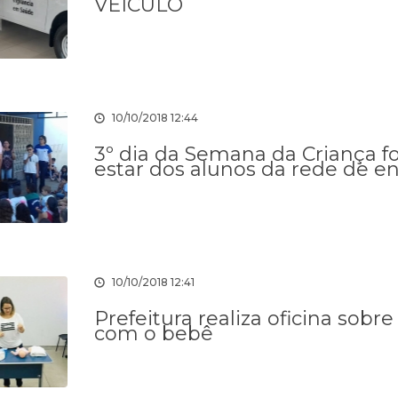
VEÍCULO
10/10/2018 12:44
3º dia da Semana da Criança fo
estar dos alunos da rede de e
EM
Transição de
Portal do
DESPESAS
OGICA
Mandato
Contribuinte
Gestão 2025-
10/10/2018 12:41
2028
Prefeitura realiza oficina sob
com o bebê
EM
Licitações
RECEITAS
Servidores