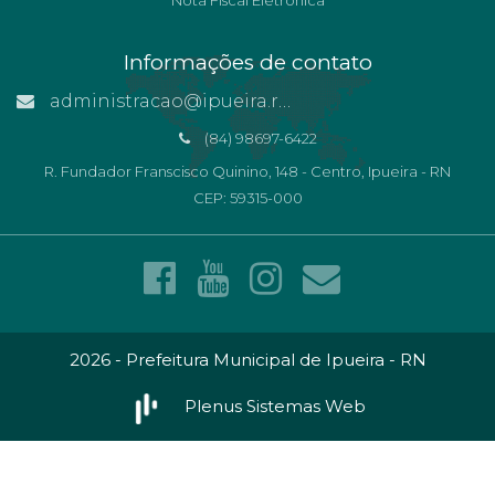
Nota Fiscal Eletrônica
Informações de contato
administracao@ipueira.rn.gov.br
(84) 98697-6422
R. Fundador Franscisco Quinino, 148 - Centro, Ipueira - RN
CEP: 59315-000
2026 - Prefeitura Municipal de Ipueira - RN
Plenus Sistemas Web