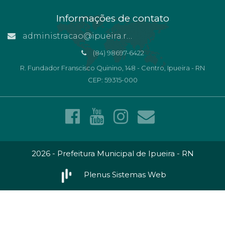
Informações de contato
administracao@ipueira.rn.gov.br
(84) 98697-6422
R. Fundador Franscisco Quinino, 148 - Centro, Ipueira - RN
CEP: 59315-000
2026 - Prefeitura Municipal de Ipueira - RN
Plenus Sistemas Web